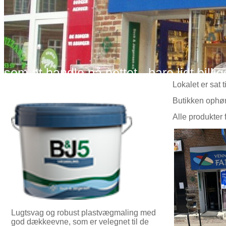
som at handle på nettet - bare lidt billig
Lokalet er sat 
Butikken ophø
Alle produkter 
Vi kan tone alle farver - spørg gerne
Lugtsvag og robust plastvægmaling med
god dækkeevne, som er velegnet til de