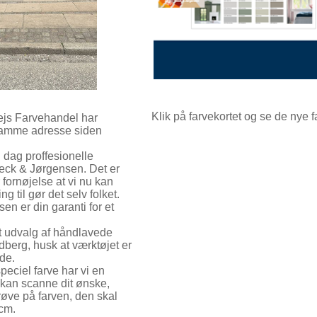
Klik på farvekortet og se de nye f
s Farvehandel har
 samme adresse siden
i dag proffesionelle
Beck & Jørgensen. Det er
 fornøjelse at vi nu kan
ng til gør det selv folket.
n er din garanti for et
et udvalg af håndlavede
dberg, husk at værktøjet er
de.
eciel farve har vi en
 kan scanne dit ønske,
øve på farven, den skal
cm.