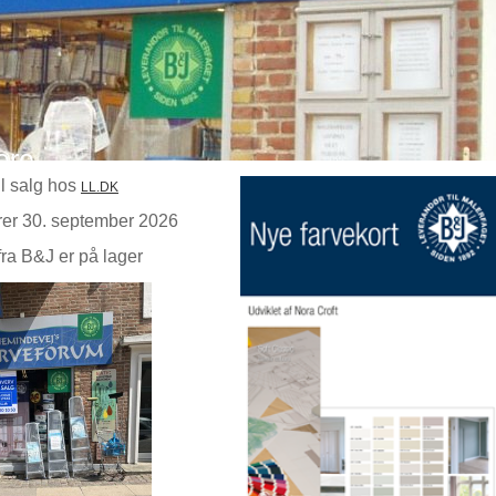
ere
til salg hos
LL.DK
rer 30. september 2026
fra B&J er på lager