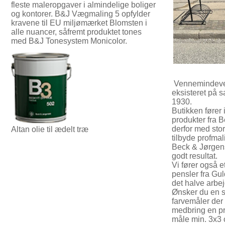
fleste maleropgaver i almindelige boliger
og kontorer. B&J Vægmaling 5 opfylder
kravene til EU miljømærket Blomsten i
alle nuancer, såfremt produktet tones
med B&J Tonesystem Monicolor.
Vennemindevej
eksisteret på
1930.
Butikken fører 
produkter fra 
derfor med stor
Altan olie til ædelt træ
tilbyde profmali
Beck & Jørgense
godt resultat.
Vi fører også 
pensler fra Gul
det halve arbej
Ønsker du en sp
farvemåler der
medbring en pr
måle min. 3x3 